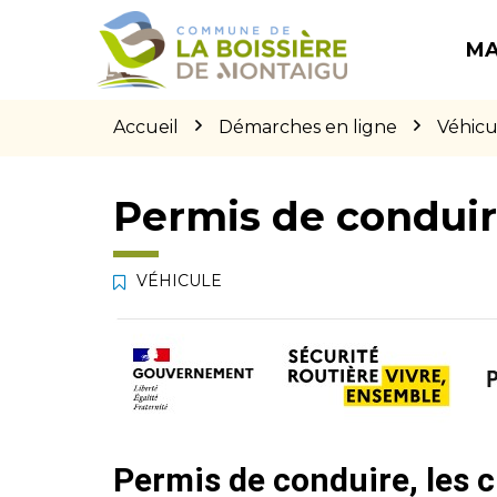
Gestion des traceurs
Aller
Aller
Aller
à
au
au
MA
la
contenu
pied
navigation
de
page
Accueil
Démarches en ligne
Véhicu
Permis de condui
VÉHICULE
Permis de conduire, les