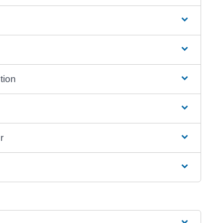
tion
r