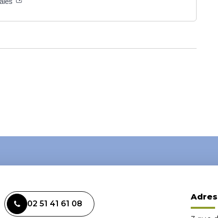
gales
Adres
02 51 41 61 08