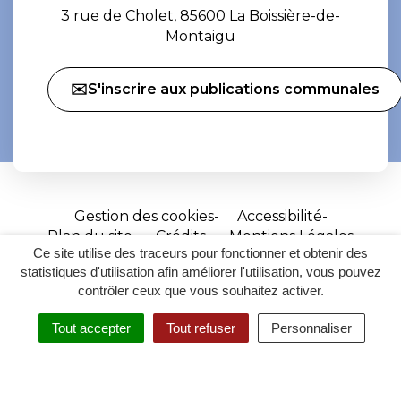
3 rue de Cholet, 85600 La Boissière-de-
Montaigu
✉️S'inscrire aux publications communales
Gestion des cookies
Accessibilité
Plan du site
Crédits
Mentions Légales
Ce site utilise des traceurs pour fonctionner et obtenir des
Site
statistiques d'utilisation afin améliorer l'utilisation, vous pouvez
réalisé
contrôler ceux que vous souhaitez activer.
par
Tout accepter
Tout refuser
Personnaliser
Inovagora
MENU
RECHERCHER
ACCESSIBILITÉ
(ouverture
dans
un