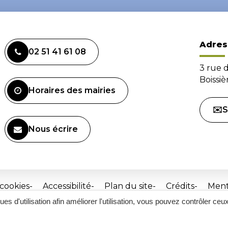
Adres
02 51 41 61 08
3 rue 
Boissi
Horaires des mairies
✉️S
Nous écrire
 cookies
Accessibilité
Plan du site
Crédits
Ment
ques d'utilisation afin améliorer l'utilisation, vous pouvez contrôler ceu
Site
réalisé