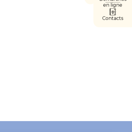
les
en ligne
accès
directs
Contacts