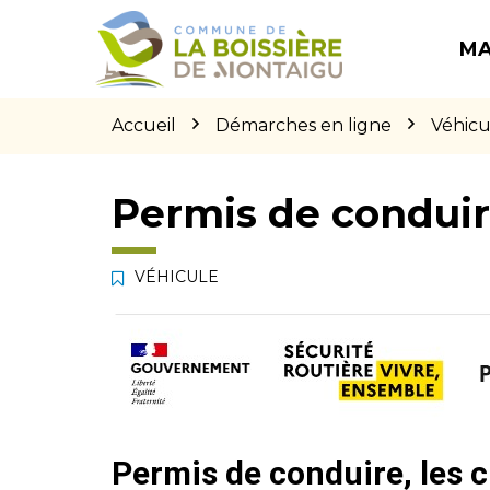
Gestion des traceurs
Aller
Aller
Aller
à
au
au
MA
la
contenu
pied
navigation
de
page
Accueil
Démarches en ligne
Véhicu
Permis de condui
VÉHICULE
Permis de conduire, les