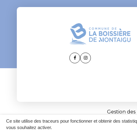
Lien
Lien
vers
vers
le
le
compte
compte
Facebook
Instagram
Gestion des
Ce site utilise des traceurs pour fonctionner et obtenir des statisti
vous souhaitez activer.