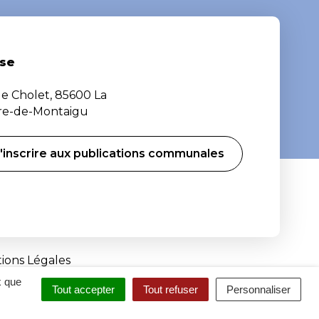
se
de Cholet, 85600 La
ère-de-Montaigu
'inscrire aux publications communales
ions Légales
x que
Tout accepter
Tout refuser
Personnaliser