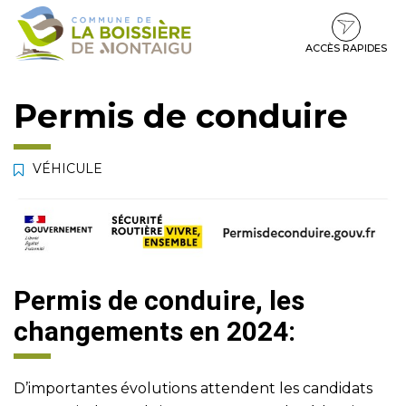
Gestion des traceurs
Aller
Aller
Aller
à
au
au
la
contenu
pied
ACCÈS RAPIDES
navigation
de
page
Permis de conduire
VÉHICULE
Permis de conduire, les
changements en 2024:
D’importantes évolutions attendent les candidats