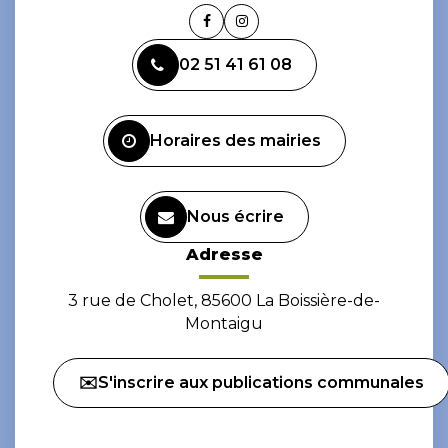
Lien
Lien
vers
vers
02 51 41 61 08
le
le
compte
compte
Facebook
Instagram
Horaires des mairies
Nous écrire
Adresse
3 rue de Cholet, 85600 La Boissière-de-
Montaigu
✉️S'inscrire aux publications communales