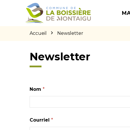
Gestion des traceurs
Aller
Aller
Aller
à
au
au
MA
la
contenu
pied
navigation
de
page
Accueil
Newsletter
Newsletter
Nom
*
Courriel
*