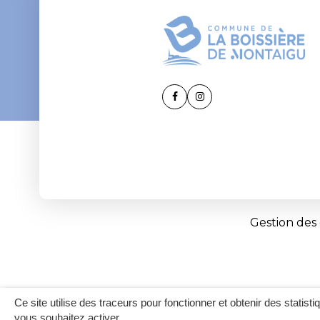
Lien
Lien
vers
vers
le
le
compte
compte
Facebook
Instagram
Gestion des
Ce site utilise des traceurs pour fonctionner et obtenir des statisti
vous souhaitez activer.