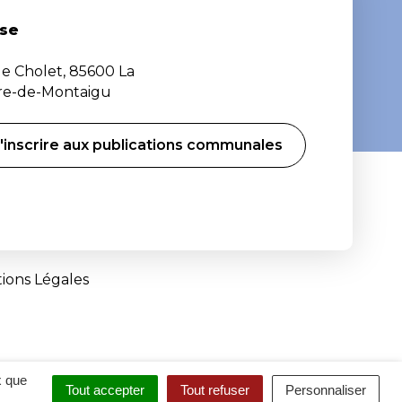
se
de Cholet, 85600 La
ère-de-Montaigu
'inscrire aux publications communales
ions Légales
x que
Tout accepter
Tout refuser
Personnaliser