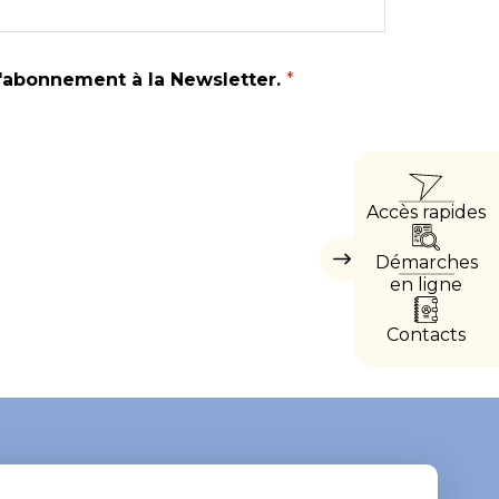
d'abonnement à la Newsletter.
*
ACCÈ
Accès rapides
DIRE
Démarches
Masquer
les
en ligne
accès
directs
Contacts