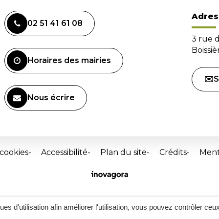
Adres
02 51 41 61 08
3 rue 
Boissi
Horaires des mairies
✉️S
Nous écrire
 cookies
Accessibilité
Plan du site
Crédits
Ment
Site
réalisé
par
Inovagora
ques d'utilisation afin améliorer l'utilisation, vous pouvez contrôler ceu
(ouverture