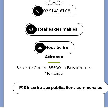
Lien
Lien
vers
vers
02 51 41 61 08
le
le
compte
compte
Facebook
Instagram
Horaires des mairies
Nous écrire
Adresse
3 rue de Cholet, 85600 La Boissière-de-
Montaigu
✉️S'inscrire aux publications communales