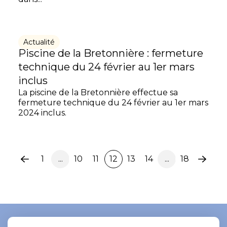
Actualité
Piscine de la Bretonnière : fermeture
technique du 24 février au 1er mars
inclus
La piscine de la Bretonnière effectue sa
fermeture technique du 24 février au 1er mars
2024 inclus.
1
...
10
11
12
13
14
...
18
Page
Page
précédente
suiva