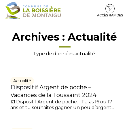
Gestion des traceurs
Aller
Aller
Aller
à
au
au
la
contenu
pied
ACCÈS RAPIDES
navigation
de
page
Archives :
Actualité
Type de données actualité.
Actualité
Dispositif Argent de poche –
Vacances de la Toussaint 2024
💵 Dispositif Argent de poche. Tu as 16 ou 17
ans et tu souhaites gagner un peu d’argent...