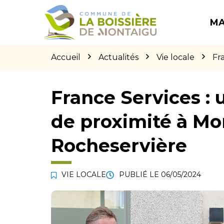
Gestion des traceurs
Aller
Aller
Aller
à
au
au
MA
la
contenu
pied
navigation
de
page
Accueil
Actualités
Vie locale
Fr
France Services :
de proximité à Mo
Rocheservière
VIE LOCALE
PUBLIÉ LE
06/05/2024