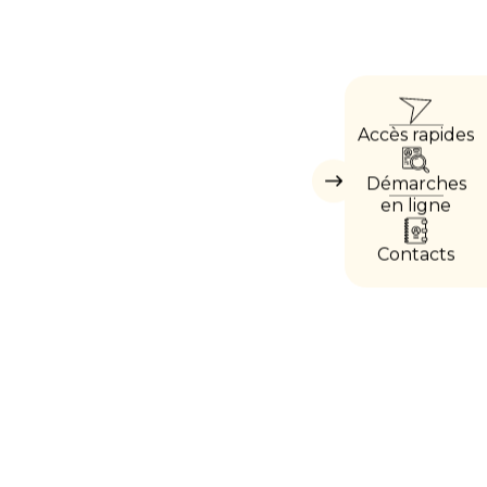
ACCÈ
Accès rapides
DIRE
Démarches
Masquer
les
en ligne
accès
directs
Contacts