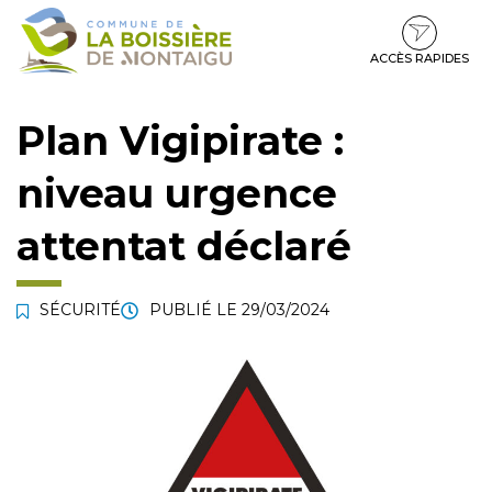
Gestion des traceurs
Aller
Aller
Aller
à
au
au
la
contenu
pied
ACCÈS RAPIDES
navigation
de
page
Plan Vigipirate :
niveau urgence
attentat déclaré
SÉCURITÉ
PUBLIÉ LE
29/03/2024