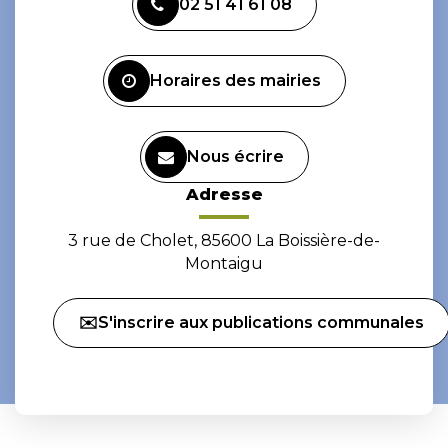
02 51 41 61 08
le
le
compte
compte
Facebook
Instagram
Horaires des mairies
Nous écrire
Adresse
3 rue de Cholet, 85600 La Boissière-de-
Montaigu
✉️S'inscrire aux publications communales