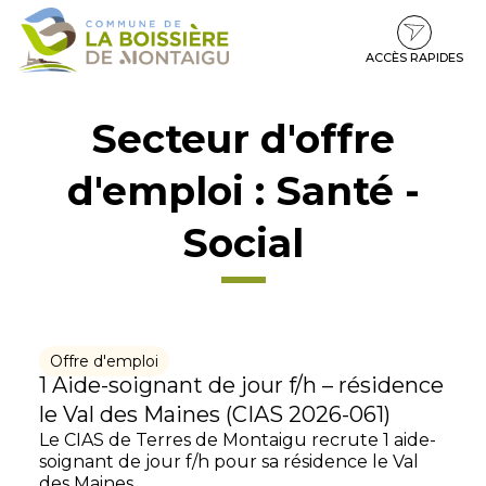
Gestion des traceurs
Aller
Aller
Aller
à
au
au
la
contenu
pied
ACCÈS RAPIDES
navigation
de
page
Secteur d'offre
d'emploi :
Santé -
Social
Offre d'emploi
1 Aide-soignant de jour f/h – résidence
le Val des Maines (CIAS 2026-061)
Le CIAS de Terres de Montaigu recrute 1 aide-
soignant de jour f/h pour sa résidence le Val
des Maines...