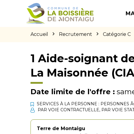
Gestion des traceurs
Aller
Aller
Aller
à
au
au
MA
la
contenu
pied
navigation
de
page
Accueil
Recrutement
Catégorie C
1 Aide-soignant de
La Maisonnée (CIA
Date limite de l'offre :
samed
SERVICES À LA PERSONNE : PERSONNES 
PAR VOIE CONTRACTUELLE
,
PAR VOIE STA
Terre de Montaigu