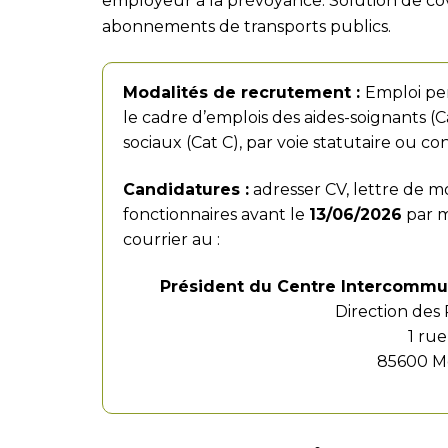
employeur à la prévoyance. Solution de c
abonnements de transports publics.
Modalités de recrutement :
Emploi pe
le cadre d’emplois des aides-soignants (Ca
sociaux (Cat C), par voie statutaire ou co
Candidatures :
adresser CV, lettre de mo
fonctionnaires avant le
13/06/2026
par m
courrier au :
Président du Centre Intercommun
Direction des
1 ru
85600 M