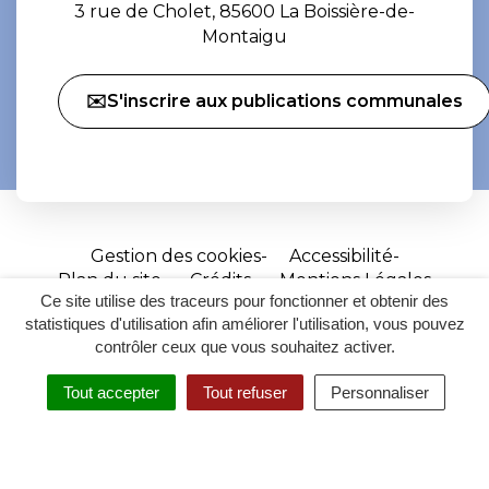
3 rue de Cholet, 85600 La Boissière-de-
Montaigu
✉️S'inscrire aux publications communales
Gestion des cookies
Accessibilité
Plan du site
Crédits
Mentions Légales
Ce site utilise des traceurs pour fonctionner et obtenir des
Site
statistiques d'utilisation afin améliorer l'utilisation, vous pouvez
réalisé
contrôler ceux que vous souhaitez activer.
par
Tout accepter
Tout refuser
Personnaliser
Inovagora
MENU
RECHERCHER
ACCESSIBILITÉ
(ouverture
dans
un