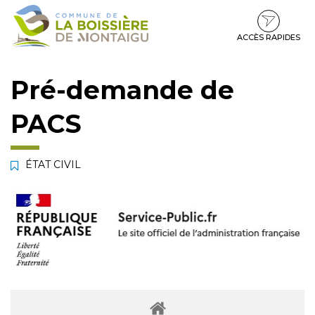
Gestion des traceurs
Aller
Aller
Aller
à
au
au
la
contenu
pied
ACCÈS RAPIDES
navigation
de
page
Pré-demande de
PACS
ÉTAT CIVIL