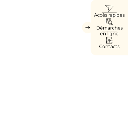
ACCÈ
Accès rapides
DIRE
Démarches
Masquer
les
en ligne
accès
directs
Contacts