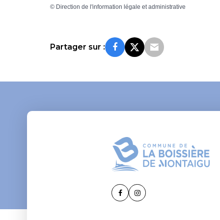
©
Direction de l'information légale et administrative
Partager sur :
Lien
Lien
vers
vers
le
le