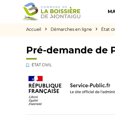
Gestion des traceurs
Aller
Aller
Aller
à
au
au
MA
la
contenu
pied
navigation
de
page
Accueil
Démarches en ligne
État civ
Pré-demande de 
ÉTAT CIVIL