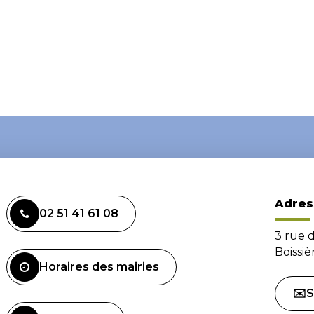
Adres
02 51 41 61 08
3 rue 
Boissi
Horaires des mairies
✉️S