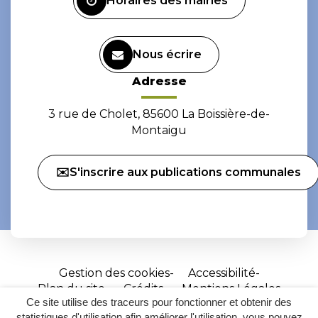
Horaires des mairies
Nous écrire
Adresse
3 rue de Cholet, 85600 La Boissière-de-
Montaigu
✉️S'inscrire aux publications communales
Gestion des cookies
Accessibilité
Plan du site
Crédits
Mentions Légales
Ce site utilise des traceurs pour fonctionner et obtenir des
Site
statistiques d'utilisation afin améliorer l'utilisation, vous pouvez