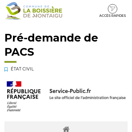
Gestion des traceurs
Aller
Aller
Aller
à
au
au
la
contenu
pied
ACCÈS RAPIDES
navigation
de
page
Pré-demande de
PACS
ÉTAT CIVIL