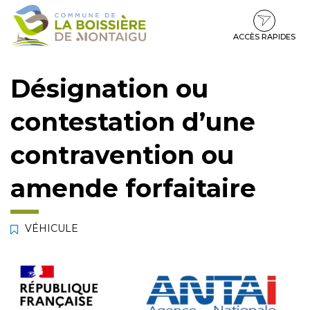
Gestion des traceurs
Aller
Aller
Aller
à
au
au
la
contenu
pied
ACCÈS RAPIDES
navigation
de
page
Désignation ou
contestation d’une
contravention ou
amende forfaitaire
VÉHICULE