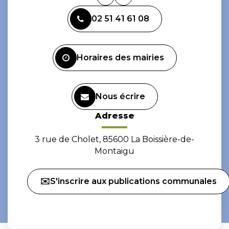
Lien
Lien
vers
vers
02 51 41 61 08
le
le
compte
compte
Facebook
Instagram
Horaires des mairies
Nous écrire
Adresse
3 rue de Cholet, 85600 La Boissière-de-
Montaigu
✉️S'inscrire aux publications communales