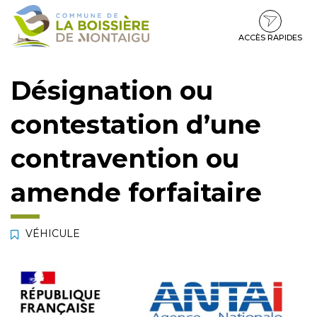
Gestion des traceurs
Aller
Aller
Aller
à
au
au
la
contenu
pied
ACCÈS RAPIDES
navigation
de
page
Désignation ou
contestation d’une
contravention ou
amende forfaitaire
VÉHICULE