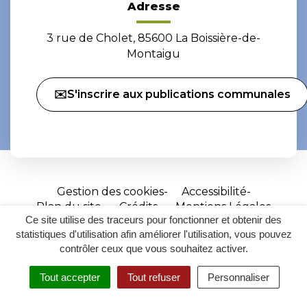
Adresse
3 rue de Cholet, 85600 La Boissière-de-
Montaigu
✉️S'inscrire aux publications communales
Gestion des cookies
Accessibilité
Plan du site
Crédits
Mentions Légales
Ce site utilise des traceurs pour fonctionner et obtenir des
Site
statistiques d'utilisation afin améliorer l'utilisation, vous pouvez
réalisé
contrôler ceux que vous souhaitez activer.
par
Tout accepter
Tout refuser
Personnaliser
Inovagora
MENU
RECHERCHER
ACCESSIBILITÉ
(ouverture