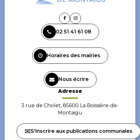
Lien
Lien
vers
vers
02 51 41 61 08
le
le
compte
compte
Facebook
Instagram
Horaires des mairies
Nous écrire
Adresse
3 rue de Cholet, 85600 La Boissière-de-
Montaigu
✉️S'inscrire aux publications communales