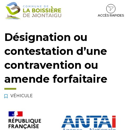
Gestion des traceurs
Aller
Aller
Aller
à
au
au
la
contenu
pied
ACCÈS RAPIDES
navigation
de
page
Désignation ou
contestation d’une
contravention ou
amende forfaitaire
VÉHICULE