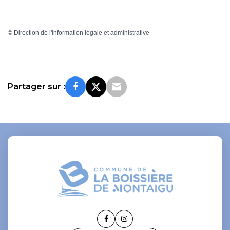
©
Direction de l'information légale et administrative
Partager sur :
Lien
Lien