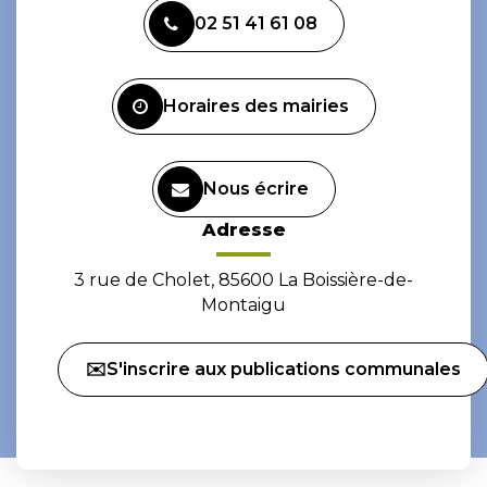
vers
vers
02 51 41 61 08
le
le
compte
compte
Facebook
Instagram
Horaires des mairies
Nous écrire
Adresse
3 rue de Cholet, 85600 La Boissière-de-
Montaigu
✉️S'inscrire aux publications communales