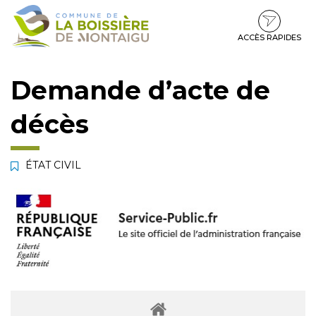
Gestion des traceurs
Aller
Aller
Aller
à
au
au
la
contenu
pied
ACCÈS RAPIDES
navigation
de
page
Demande d’acte de
décès
ÉTAT CIVIL