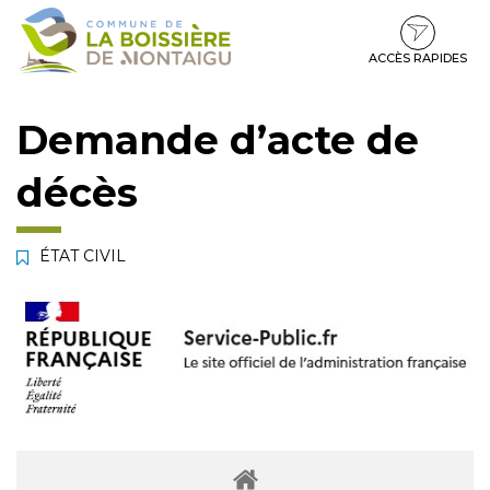
Gestion des traceurs
Aller
Aller
Aller
à
au
au
la
contenu
pied
ACCÈS RAPIDES
navigation
de
page
Demande d’acte de
décès
ÉTAT CIVIL