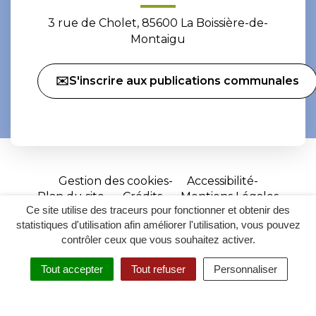
3 rue de Cholet, 85600 La Boissière-de-
Montaigu
✉️S'inscrire aux publications communales
Gestion des cookies
Accessibilité
Plan du site
Crédits
Mentions Légales
Ce site utilise des traceurs pour fonctionner et obtenir des
Site
statistiques d'utilisation afin améliorer l'utilisation, vous pouvez
réalisé
contrôler ceux que vous souhaitez activer.
par
Tout accepter
Tout refuser
Personnaliser
Inovagora
MENU
RECHERCHER
ACCESSIBILITÉ
(ouverture
dans