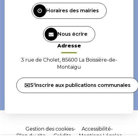
Facebook
Instagram
Horaires des mairies
Nous écrire
Adresse
3 rue de Cholet, 85600 La Boissière-de-
Montaigu
✉️S'inscrire aux publications communales
Gestion des cookies
Accessibilité
Plan du site
Crédits
Mentions Légales