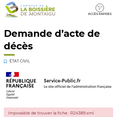
Gestion des traceurs
Aller
Aller
Aller
à
au
au
la
contenu
pied
ACCÈS RAPIDES
navigation
de
page
Demande d’acte de
décès
ÉTAT CIVIL
Impossible de trouver la fiche : R24389.xml