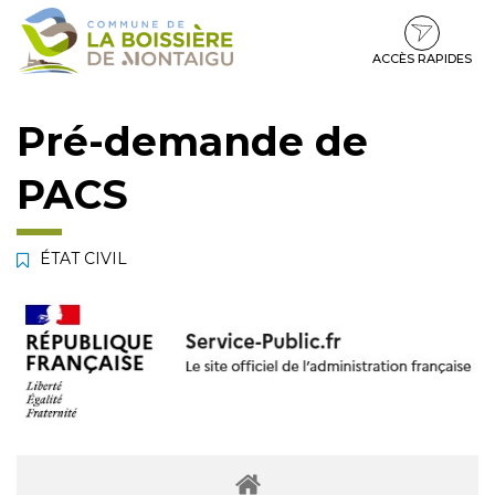
Gestion des traceurs
Aller
Aller
Aller
à
au
au
la
contenu
pied
ACCÈS RAPIDES
navigation
de
page
Pré-demande de
PACS
ÉTAT CIVIL