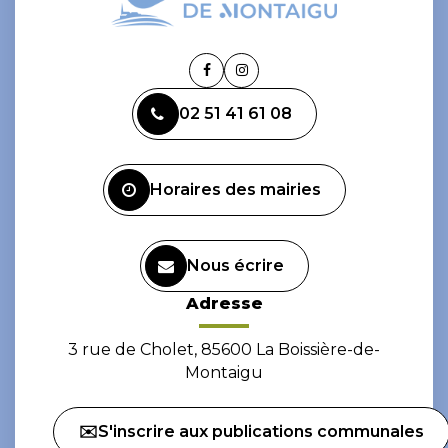
Lien
Lien
vers
vers
02 51 41 61 08
le
le
compte
compte
Facebook
Instagram
Horaires des mairies
Nous écrire
Adresse
3 rue de Cholet, 85600 La Boissière-de-
Montaigu
✉️S'inscrire aux publications communales