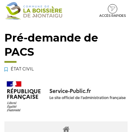
Gestion des traceurs
Aller
Aller
Aller
à
au
au
la
contenu
pied
ACCÈS RAPIDES
navigation
de
page
Pré-demande de
PACS
ÉTAT CIVIL