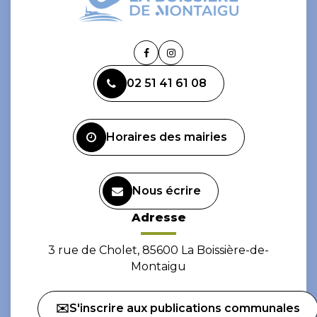
Lien
Lien
vers
vers
02 51 41 61 08
le
le
compte
compte
Facebook
Instagram
Horaires des mairies
Nous écrire
Adresse
3 rue de Cholet, 85600 La Boissière-de-
Montaigu
✉️S'inscrire aux publications communales