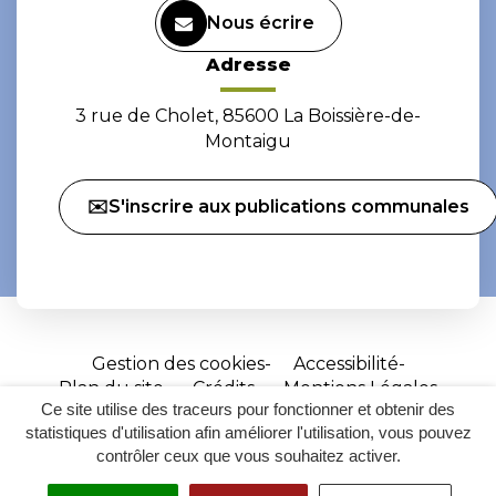
Nous écrire
Adresse
3 rue de Cholet, 85600 La Boissière-de-
Montaigu
✉️S'inscrire aux publications communales
Gestion des cookies
Accessibilité
Plan du site
Crédits
Mentions Légales
Ce site utilise des traceurs pour fonctionner et obtenir des
Site
statistiques d'utilisation afin améliorer l'utilisation, vous pouvez
réalisé
contrôler ceux que vous souhaitez activer.
par