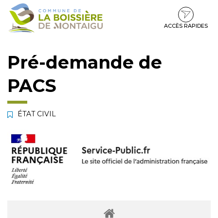
Gestion des traceurs
Aller
Aller
Aller
à
au
au
la
contenu
pied
ACCÈS RAPIDES
navigation
de
page
Pré-demande de
PACS
ÉTAT CIVIL