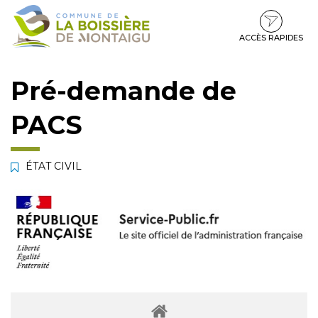
Gestion des traceurs
Aller
Aller
Aller
à
au
au
la
contenu
pied
ACCÈS RAPIDES
navigation
de
page
Pré-demande de
PACS
ÉTAT CIVIL