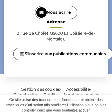
Nous écrire
Adresse
3 rue de Cholet, 85600 La Boissière-de-
Montaigu
✉️S'inscrire aux publications communales
Gestion des cookies
Accessibilité
Plan du site
Crédits
Mentions Légales
Ce site utilise des traceurs pour fonctionner et obtenir des
Site
statistiques d'utilisation afin améliorer l'utilisation, vous pouvez
réalisé
contrôler ceux que vous souhaitez activer.