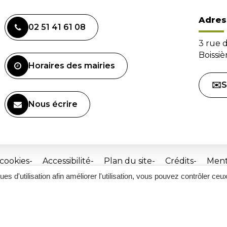
Adres
02 51 41 61 08
3 rue 
Boissi
Horaires des mairies
✉️S
Nous écrire
 cookies
Accessibilité
Plan du site
Crédits
Ment
ques d'utilisation afin améliorer l'utilisation, vous pouvez contrôler ceu
Site
réalisé
par
Inovagora