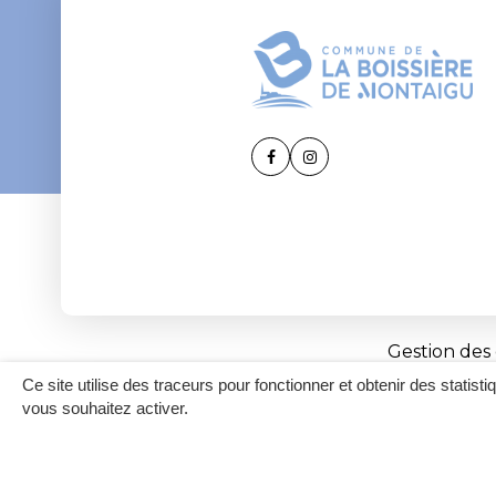
Lien
Lien
vers
vers
le
le
compte
compte
Facebook
Instagram
Gestion des
Ce site utilise des traceurs pour fonctionner et obtenir des statisti
vous souhaitez activer.