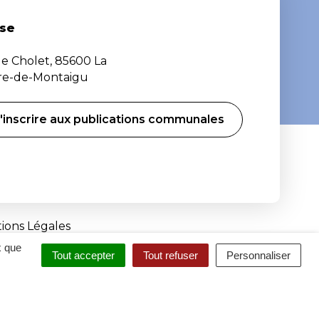
se
de Cholet, 85600 La
ère-de-Montaigu
'inscrire aux publications communales
ions Légales
x que
Tout accepter
Tout refuser
Personnaliser