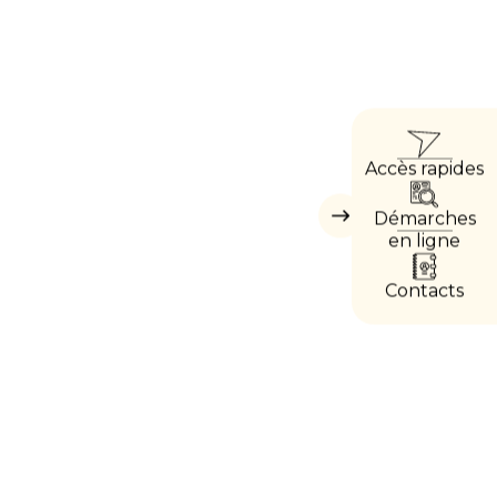
ACCÈ
Accès rapides
DIRE
Démarches
Masquer
les
en ligne
accès
directs
Contacts