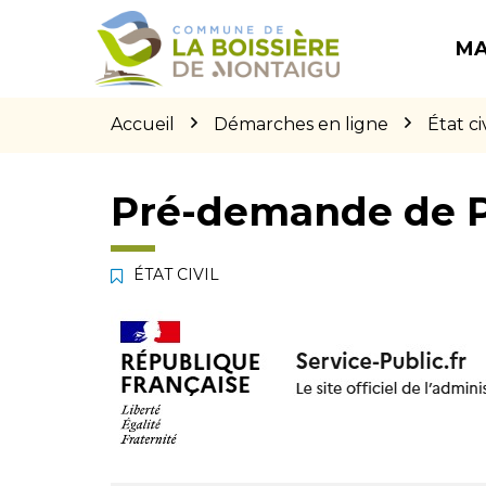
Gestion des traceurs
Aller
Aller
Aller
à
au
au
MA
la
contenu
pied
navigation
de
page
Accueil
Démarches en ligne
État civ
Pré-demande de 
ÉTAT CIVIL