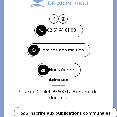
Lien
Lien
vers
vers
02 51 41 61 08
le
le
compte
compte
Facebook
Instagram
Horaires des mairies
Nous écrire
Adresse
3 rue de Cholet, 85600 La Boissière-de-
Montaigu
✉️S'inscrire aux publications communales