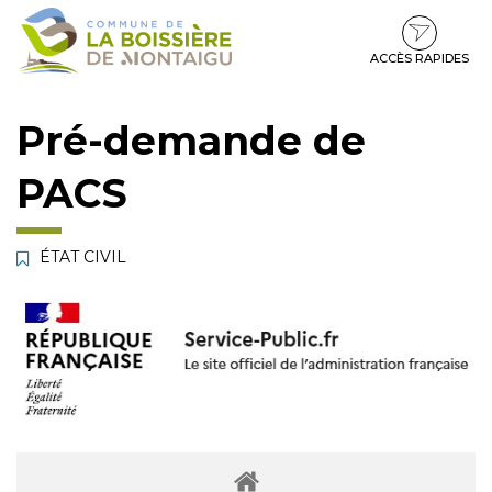
Gestion des traceurs
Aller
Aller
Aller
à
au
au
la
contenu
pied
ACCÈS RAPIDES
navigation
de
page
Pré-demande de
PACS
ÉTAT CIVIL