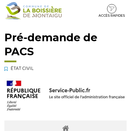
Gestion des traceurs
Aller
Aller
Aller
à
au
au
la
contenu
pied
ACCÈS RAPIDES
navigation
de
page
Pré-demande de
PACS
ÉTAT CIVIL