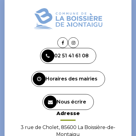
Lien
Lien
vers
vers
02 51 41 61 08
le
le
compte
compte
Facebook
Instagram
Horaires des mairies
Nous écrire
Adresse
3 rue de Cholet, 85600 La Boissière-de-
Montaigu