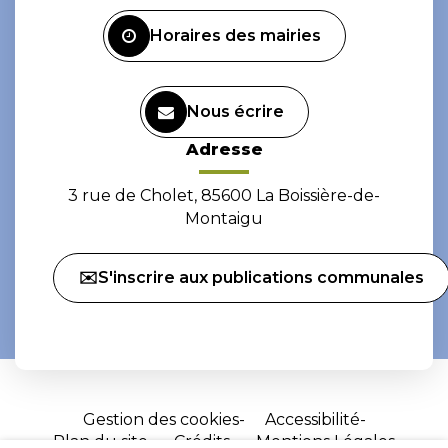
Facebook
Instagram
Horaires des mairies
Nous écrire
Adresse
3 rue de Cholet, 85600 La Boissière-de-
Montaigu
✉️S'inscrire aux publications communales
Gestion des cookies
Accessibilité
Plan du site
Crédits
Mentions Légales