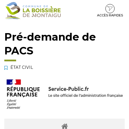
Gestion des traceurs
Aller
Aller
Aller
à
au
au
la
contenu
pied
ACCÈS RAPIDES
navigation
de
page
Pré-demande de
PACS
ÉTAT CIVIL