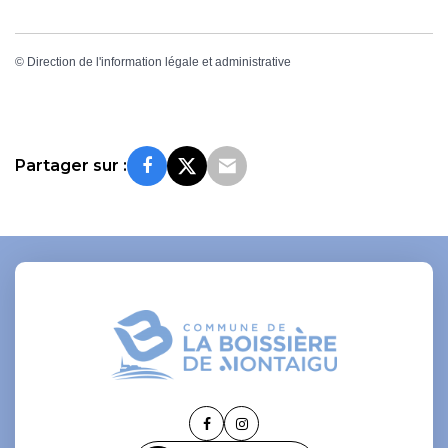
©
Direction de l'information légale et administrative
Partager sur :
Lien
Lien