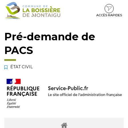
Gestion des traceurs
Aller
Aller
Aller
à
au
au
la
contenu
pied
ACCÈS RAPIDES
navigation
de
page
Pré-demande de
PACS
ÉTAT CIVIL