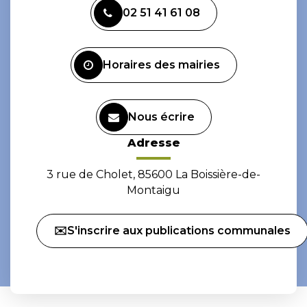
vers
vers
02 51 41 61 08
le
le
compte
compte
Facebook
Instagram
Horaires des mairies
Nous écrire
Adresse
3 rue de Cholet, 85600 La Boissière-de-
Montaigu
✉️S'inscrire aux publications communales