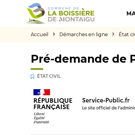
Gestion des traceurs
Aller
Aller
Aller
à
au
au
MA
la
contenu
pied
navigation
de
page
Accueil
Démarches en ligne
État civ
Pré-demande de 
ÉTAT CIVIL