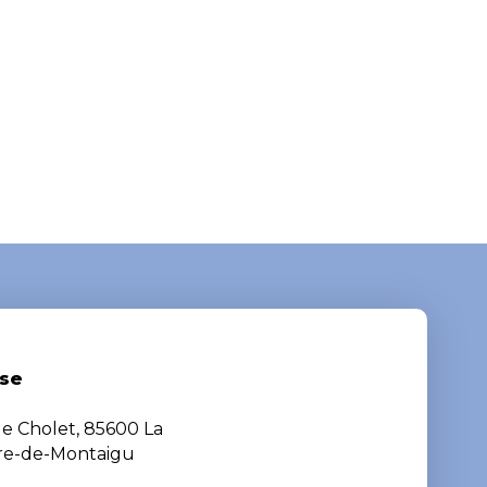
se
de Cholet, 85600 La
ère-de-Montaigu