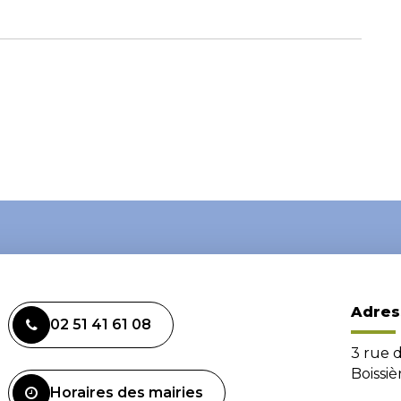
Adres
02 51 41 61 08
3 rue 
Boissi
Horaires des mairies