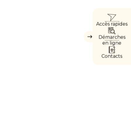
ACCÈ
Accès rapides
DIRE
Démarches
Masquer
les
en ligne
accès
directs
Contacts