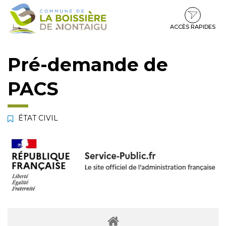
Gestion des traceurs
Aller
Aller
Aller
à
au
au
la
contenu
pied
ACCÈS RAPIDES
navigation
de
page
Pré-demande de
PACS
ÉTAT CIVIL