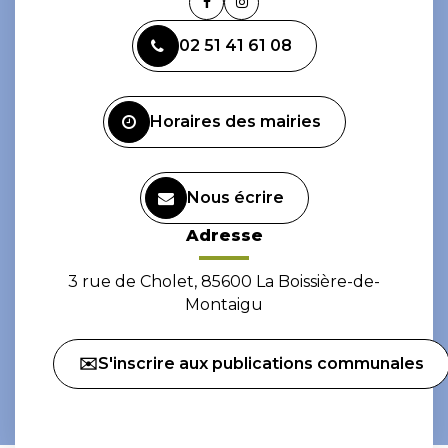
Lien
Lien
vers
vers
02 51 41 61 08
le
le
compte
compte
Facebook
Instagram
Horaires des mairies
Nous écrire
Adresse
3 rue de Cholet, 85600 La Boissière-de-
Montaigu
✉️S'inscrire aux publications communales