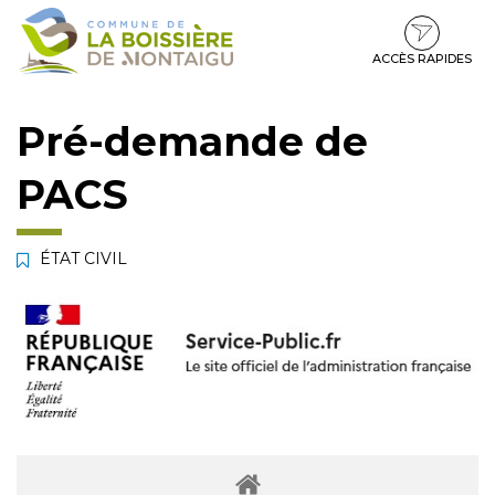
Gestion des traceurs
Aller
Aller
Aller
à
au
au
la
contenu
pied
ACCÈS RAPIDES
navigation
de
page
Pré-demande de
PACS
ÉTAT CIVIL