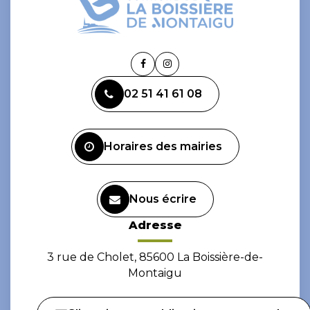
Lien
Lien
vers
vers
02 51 41 61 08
le
le
compte
compte
Facebook
Instagram
Horaires des mairies
Nous écrire
Adresse
3 rue de Cholet, 85600 La Boissière-de-
Montaigu