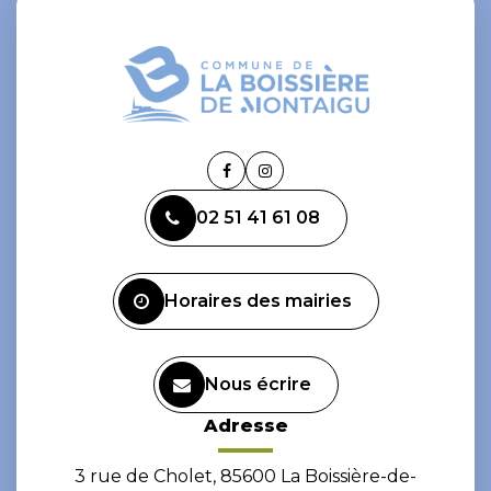
Lien
Lien
vers
vers
02 51 41 61 08
le
le
compte
compte
Facebook
Instagram
Horaires des mairies
Nous écrire
Adresse
3 rue de Cholet, 85600 La Boissière-de-