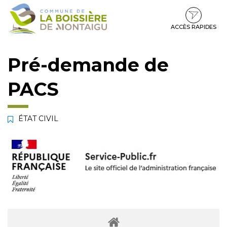
Gestion des traceurs
Aller
Aller
Aller
à
au
au
la
contenu
pied
ACCÈS RAPIDES
navigation
de
page
Pré-demande de
PACS
ÉTAT CIVIL