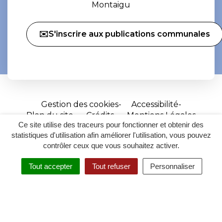
Montaigu
✉️S'inscrire aux publications communales
Gestion des cookies
Accessibilité
Plan du site
Crédits
Mentions Légales
Ce site utilise des traceurs pour fonctionner et obtenir des
Site
statistiques d'utilisation afin améliorer l'utilisation, vous pouvez
réalisé
contrôler ceux que vous souhaitez activer.
par
Tout accepter
Tout refuser
Personnaliser
Inovagora
MENU
RECHERCHER
ACCESSIBILITÉ
(ouverture
dans
un
nouvel