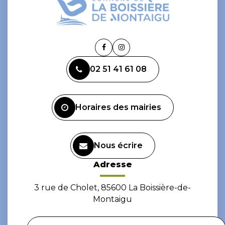
Lien
Lien
vers
vers
02 51 41 61 08
le
le
compte
compte
Facebook
Instagram
Horaires des mairies
Nous écrire
Adresse
3 rue de Cholet, 85600 La Boissière-de-
Montaigu