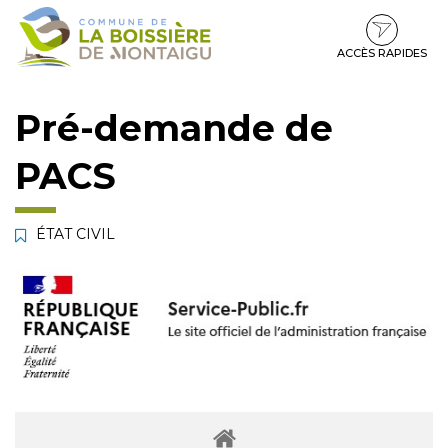
Gestion des traceurs
Aller
Aller
Aller
à
au
au
la
contenu
pied
ACCÈS RAPIDES
navigation
de
page
Pré-demande de
PACS
ÉTAT CIVIL