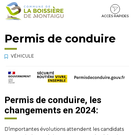
Gestion des traceurs
Aller
Aller
Aller
à
au
au
la
contenu
pied
ACCÈS RAPIDES
navigation
de
page
Permis de conduire
VÉHICULE
Permis de conduire, les
changements en 2024:
D’importantes évolutions attendent les candidats