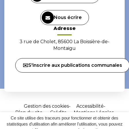
Nous écrire
Adresse
3 rue de Cholet, 85600 La Boissière-de-
Montaigu
✉️S'inscrire aux publications communales
Gestion des cookies
Accessibilité
Plan du site
Crédits
Mentions Légales
Ce site utilise des traceurs pour fonctionner et obtenir des
Site
statistiques d'utilisation afin améliorer l'utilisation, vous pouvez