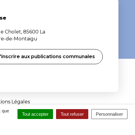
se
de Cholet, 85600 La
ère-de-Montaigu
'inscrire aux publications communales
ions Légales
x que
Tout accepter
Tout refuser
Personnaliser