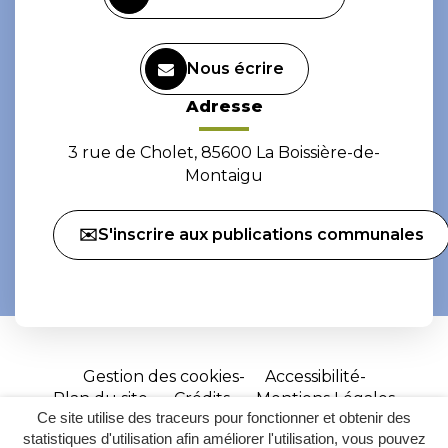
Nous écrire
Adresse
3 rue de Cholet, 85600 La Boissière-de-
Montaigu
✉️S'inscrire aux publications communales
Gestion des cookies
Accessibilité
Plan du site
Crédits
Mentions Légales
Ce site utilise des traceurs pour fonctionner et obtenir des
Site
statistiques d'utilisation afin améliorer l'utilisation, vous pouvez