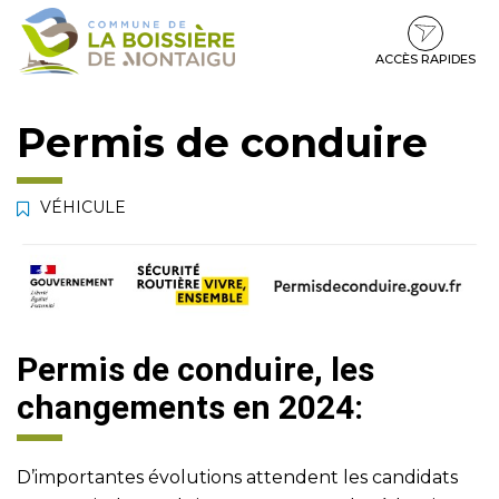
Gestion des traceurs
Aller
Aller
Aller
à
au
au
la
contenu
pied
ACCÈS RAPIDES
navigation
de
page
Permis de conduire
VÉHICULE
Permis de conduire, les
changements en 2024:
D’importantes évolutions attendent les candidats