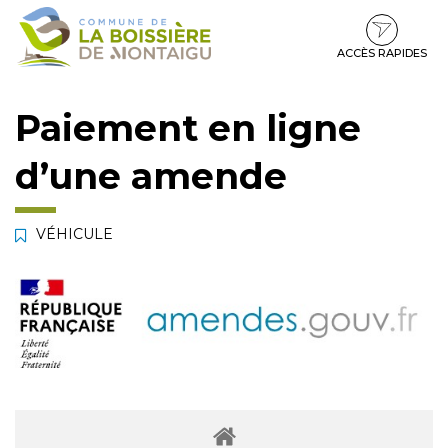
Gestion des traceurs
Aller
Aller
Aller
à
au
au
la
contenu
pied
ACCÈS RAPIDES
navigation
de
page
Paiement en ligne
d’une amende
VÉHICULE