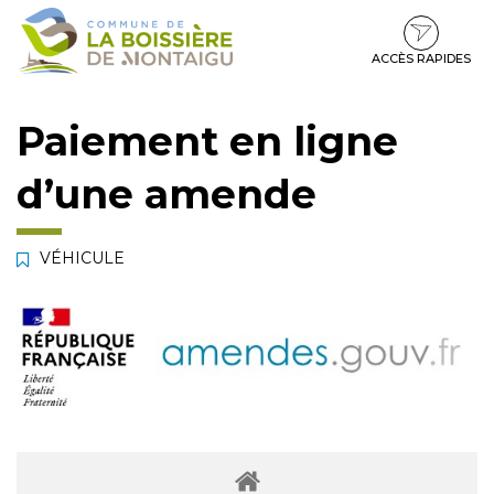
Gestion des traceurs
Aller
Aller
Aller
à
au
au
la
contenu
pied
ACCÈS RAPIDES
navigation
de
page
Paiement en ligne
d’une amende
VÉHICULE