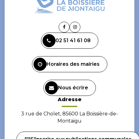
Lien
Lien
vers
vers
02 51 41 61 08
le
le
compte
compte
Facebook
Instagram
Horaires des mairies
Nous écrire
Adresse
3 rue de Cholet, 85600 La Boissière-de-
Montaigu