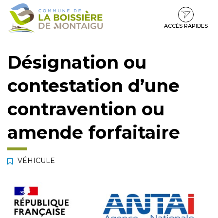
Gestion des traceurs
Aller
Aller
Aller
à
au
au
la
contenu
pied
ACCÈS RAPIDES
navigation
de
page
Désignation ou
contestation d’une
contravention ou
amende forfaitaire
VÉHICULE