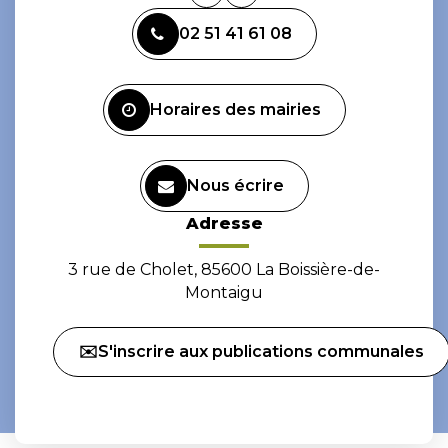
vers
vers
02 51 41 61 08
le
le
compte
compte
Facebook
Instagram
Horaires des mairies
Nous écrire
Adresse
3 rue de Cholet, 85600 La Boissière-de-
Montaigu
✉️S'inscrire aux publications communales