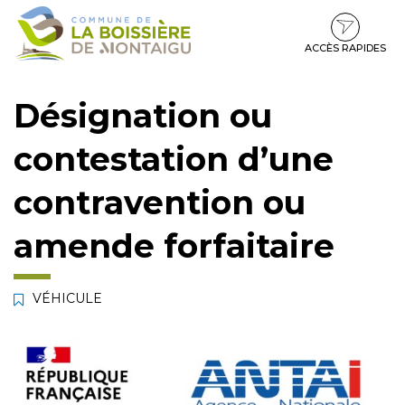
Gestion des traceurs
Aller
Aller
Aller
à
au
au
la
contenu
pied
ACCÈS RAPIDES
navigation
de
page
Désignation ou
contestation d’une
contravention ou
amende forfaitaire
VÉHICULE