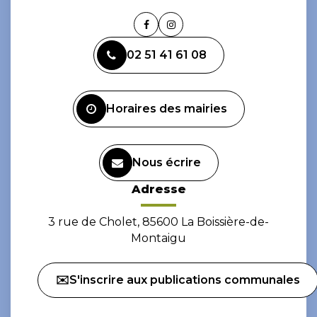
Lien
Lien
vers
vers
02 51 41 61 08
le
le
compte
compte
Facebook
Instagram
Horaires des mairies
Nous écrire
Adresse
3 rue de Cholet, 85600 La Boissière-de-
Montaigu
✉️S'inscrire aux publications communales