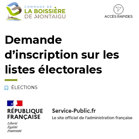
Gestion des traceurs
Aller
Aller
Aller
à
au
au
la
contenu
pied
ACCÈS RAPIDES
navigation
de
page
Demande
d’inscription sur les
listes électorales
ÉLECTIONS