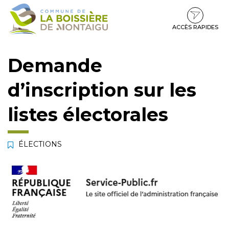
Gestion des traceurs
Aller
Aller
Aller
à
au
au
la
contenu
pied
ACCÈS RAPIDES
navigation
de
page
Demande
d’inscription sur les
listes électorales
ÉLECTIONS