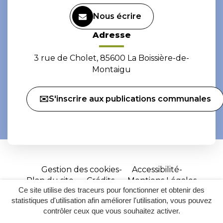
Nous écrire
Adresse
3 rue de Cholet, 85600 La Boissière-de-
Montaigu
✉️S'inscrire aux publications communales
Gestion des cookies
Accessibilité
Plan du site
Crédits
Mentions Légales
Ce site utilise des traceurs pour fonctionner et obtenir des
Site
statistiques d'utilisation afin améliorer l'utilisation, vous pouvez
réalisé
contrôler ceux que vous souhaitez activer.
par