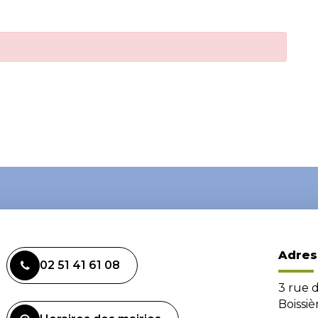
Adres
02 51 41 61 08
3 rue 
Boissi