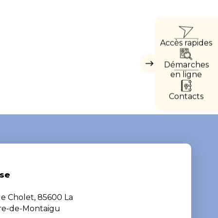
ACCÈ
Accès rapides
DIRE
Démarches
Masquer
les
en ligne
accès
directs
Contacts
se
de Cholet, 85600 La
ère-de-Montaigu