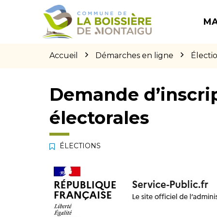
Gestion des traceurs
Aller
Aller
Aller
à
au
au
MA
la
contenu
pied
navigation
de
page
Accueil
Démarches en ligne
Électi
Demande d’inscript
électorales
ÉLECTIONS