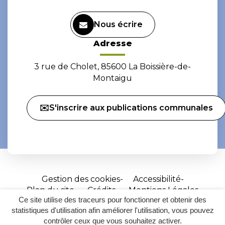
Nous écrire
Adresse
3 rue de Cholet, 85600 La Boissière-de-
Montaigu
✉️S'inscrire aux publications communales
Gestion des cookies
Accessibilité
Plan du site
Crédits
Mentions Légales
Ce site utilise des traceurs pour fonctionner et obtenir des
Site
statistiques d'utilisation afin améliorer l'utilisation, vous pouvez
réalisé
contrôler ceux que vous souhaitez activer.