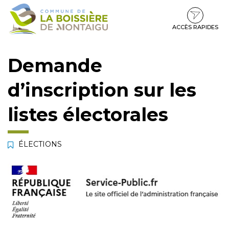
Gestion des traceurs
Aller
Aller
Aller
à
au
au
la
contenu
pied
ACCÈS RAPIDES
navigation
de
page
Demande
d’inscription sur les
listes électorales
ÉLECTIONS