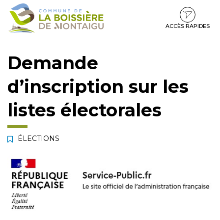
Gestion des traceurs
Aller
Aller
Aller
à
au
au
la
contenu
pied
ACCÈS RAPIDES
navigation
de
page
Demande
d’inscription sur les
listes électorales
ÉLECTIONS