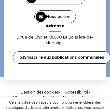
Nous écrire
Adresse
3 rue de Cholet, 85600 La Boissière-de-
Montaigu
✉️S'inscrire aux publications communales
Gestion des cookies
Accessibilité
Plan du site
Crédits
Mentions Légales
Ce site utilise des traceurs pour fonctionner et obtenir des
Site
statistiques d'utilisation afin améliorer l'utilisation, vous pouvez