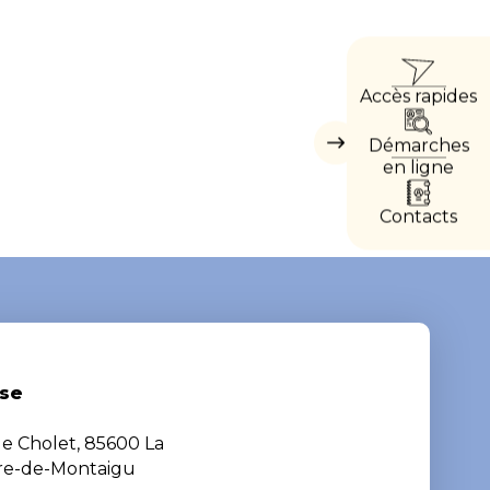
ACCÈ
Accès rapides
DIRE
Démarches
Masquer
les
en ligne
accès
directs
Contacts
se
de Cholet, 85600 La
ère-de-Montaigu