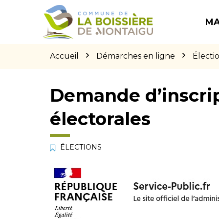
Gestion des traceurs
Aller
Aller
Aller
à
au
au
MA
la
contenu
pied
navigation
de
page
Accueil
Démarches en ligne
Électi
Demande d’inscript
électorales
ÉLECTIONS