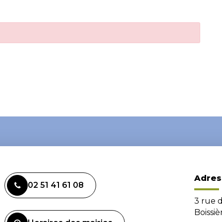
Adres
02 51 41 61 08
3 rue 
Boissi