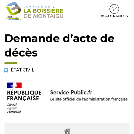
Gestion des traceurs
Aller
Aller
Aller
à
au
au
la
contenu
pied
ACCÈS RAPIDES
navigation
de
page
Demande d’acte de
décès
ÉTAT CIVIL