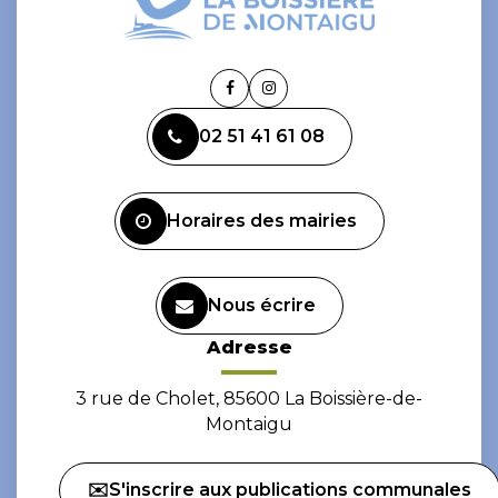
Lien
Lien
vers
vers
02 51 41 61 08
le
le
compte
compte
Facebook
Instagram
Horaires des mairies
Nous écrire
Adresse
3 rue de Cholet, 85600 La Boissière-de-
Montaigu
✉️S'inscrire aux publications communales