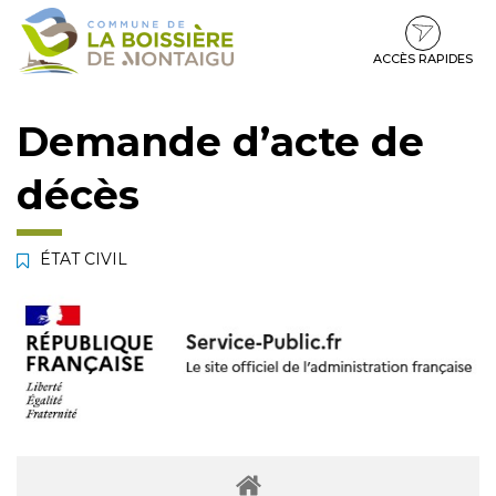
Gestion des traceurs
Aller
Aller
Aller
à
au
au
la
contenu
pied
ACCÈS RAPIDES
navigation
de
page
Demande d’acte de
décès
ÉTAT CIVIL