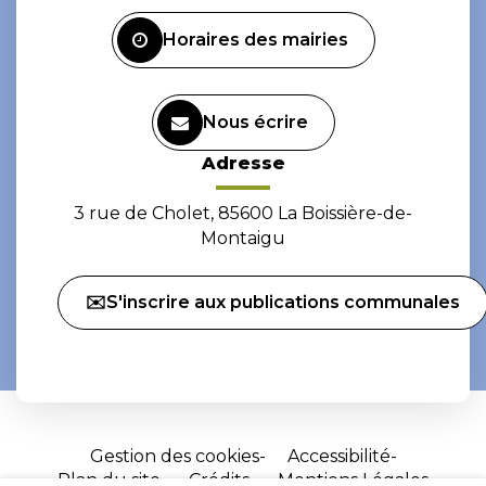
Facebook
Instagram
Horaires des mairies
Nous écrire
Adresse
3 rue de Cholet, 85600 La Boissière-de-
Montaigu
✉️S'inscrire aux publications communales
Gestion des cookies
Accessibilité
Plan du site
Crédits
Mentions Légales