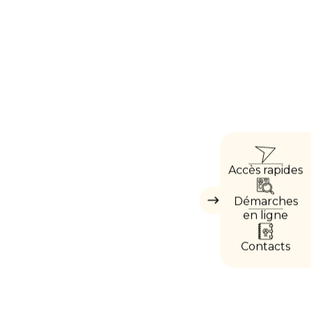
ACCÈ
Accès rapides
DIRE
Démarches
Masquer
les
en ligne
accès
directs
Contacts