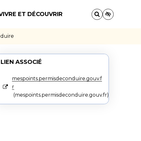
VIVRE ET DÉCOUVRIR
nduire
LIEN ASSOCIÉ
mespoints.permisdeconduire.gouv.f
r
mespoints.permisdeconduire.gouv.fr