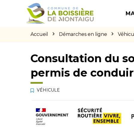
Gestion des traceurs
Aller
Aller
Aller
à
au
au
MA
la
contenu
pied
navigation
de
page
Accueil
Démarches en ligne
Véhicu
Consultation du so
permis de condui
VÉHICULE