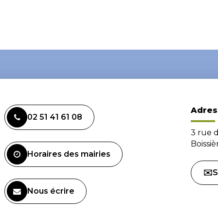
Adres
02 51 41 61 08
3 rue 
Boissi
Horaires des mairies
✉️S
Nous écrire