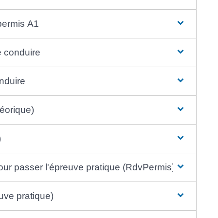
 permis A1
e conduire
onduire
éorique)
)
pour passer l'épreuve pratique (RdvPermis)
uve pratique)